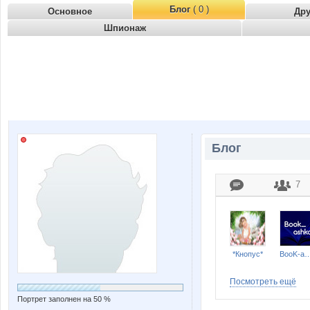
Блог
( 0 )
Основное
Др
Шпионаж
Блог
7
*Кнопус*
BooK-as
Посмотреть ещё
Портрет заполнен на 50 %