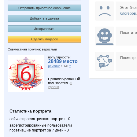
belkastrelka
natylek
Этот блог
Отправить приватное сообщение
блогеров
.
Добавить в друзья
Игнорировать
Посетит
Сделать подарок
Совместная покупка: взрослый
популярность:
Посмотре
28489 место
рейтинг
1020
?
Привилегированный
пользователь
6
уровня
Статистика портрета:
сейчас просматривают портрет - 0
зарегистрированные пользователи
посетившие портрет за 7 дней - 0